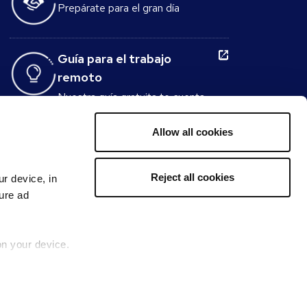
Prepárate para el gran día
Guía para el trabajo
remoto
Nuestra guía gratuita te cuenta
todo lo que necesitas saber
sobre el trabajo desde casa.
Allow all cookies
Generador de preguntas
Reject all cookies
ur device, in
para entrevistas
sure ad
Crea en minutos el conjunto ideal
de preguntas para tus
entrevistas.
on your device.