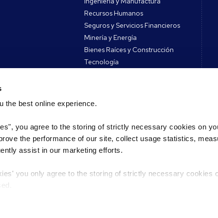
Ingeniería y Manufactura
Recursos Humanos
Seguros y Servicios Financieros
Minería y Energía
Bienes Raíces y Construcción
Tecnología
Todos los sectores
s
 the best online experience.
os
Contacto
ies", you agree to the storing of strictly necessary cookies on yo
Contáctanos
mprove the performance of our site, collect usage statistics, mea
s y herramientas
Registrar CV
tly assist in our marketing efforts.
Podcast
Registrar Vacante
Encuentra una oficina de Reed
kies' you only agree to the storing of strictly necessary cookies 
Habla con un experto
sed.
vacidad
Selecciona un país