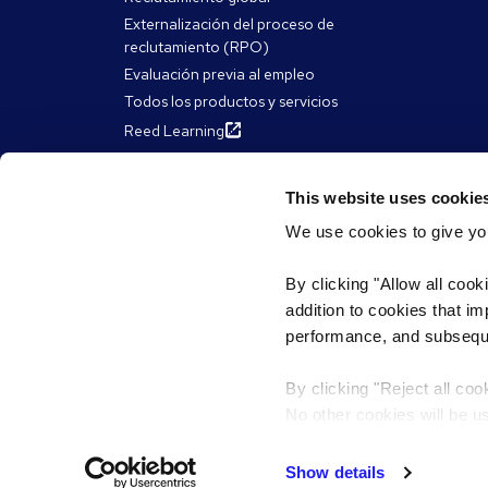
Externalización del proceso de
reclutamiento (RPO)
Evaluación previa al empleo
Todos los productos y servicios
Reed Learning
This website uses cookie
We use cookies to give you
Acerca de Reed
Recurs
By clicking "Allow all cook
El Grupo Reed
Artículos
addition to cookies that i
eBooks, guía
Nuestro impacto social
performance, and subsequen
James Reed 
Diversidad e inclusión
Webinars
Trabaja en Reed
By clicking "Reject all coo
Franchise partnerships
No other cookies will be u
Cookies
Términos y condiciones
Política de pri
Show details