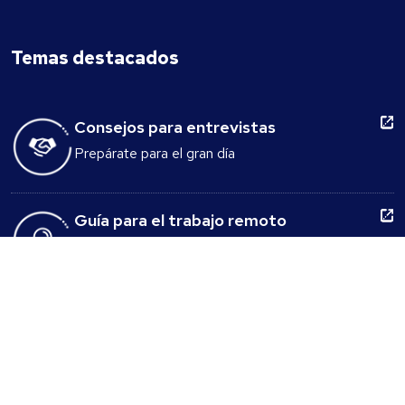
Temas destacados
Consejos para entrevistas
Prepárate para el gran día
Guía para el trabajo remoto
Nuestra guía gratuita te cuenta todo lo que
necesitas saber sobre el trabajo desde casa.
Generador de preguntas para
entrevistas
Crea en minutos el conjunto ideal de preguntas
para tus entrevistas.