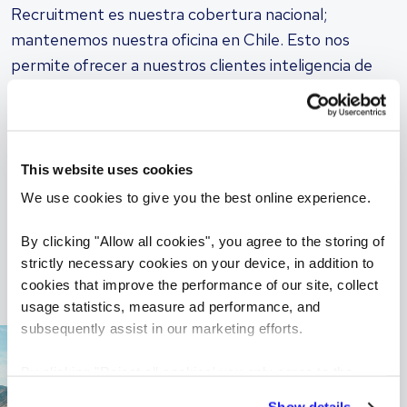
Recruitment es nuestra cobertura nacional;
mantenemos nuestra oficina en Chile. Esto nos
permite ofrecer a nuestros clientes inteligencia de
mercado precisa sobre salarios, competidores locales
y poblaciones disponibles de candidatos.
Nos especializamos en reclutamiento en 20
This website uses cookies
industrias a nivel mundial y contamos con empleos
We use cookies to give you the best online experience.
para todos los niveles de habilidad. Encuentra tu
oficina más cercana y contacta a un consultor de
By clicking "Allow all cookies", you agree to the storing of
reclutamiento especializado hoy para encontrar al
strictly necessary cookies on your device, in addition to
cookies that improve the performance of our site, collect
candidato ideal o tu próximo rol.
usage statistics, measure ad performance, and
subsequently assist in our marketing efforts.
By clicking "Reject all cookies' you only agree to the
storing of strictly necessary cookies on your device. No