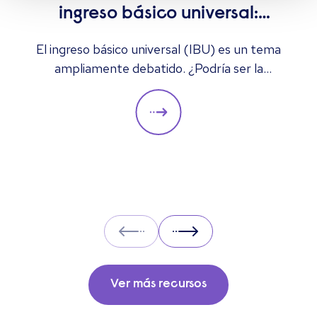
ingreso básico universal:
¿solución al desempleo o
El ingreso básico universal (IBU) es un tema
ampliamente debatido. ¿Podría ser la
demasiado costoso?
solución al desempleo, la inestabilidad
económica y la pobreza, o es demasiado
costoso y podría aumentar las tasas de
desempleo? Aquí analizamos algunas de sus
ventajas y desventajas, y su posible impacto
en el mercado laboral.
Prev
Next
Ver más recursos