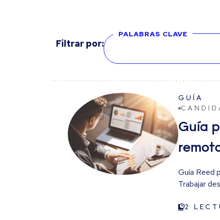
PALABRAS CLAVE
Filtrar por:
GUÍA
CANDID
Guía p
remot
Guía Reed p
Trabajar de
o parte del d
caso, lograr 
2
LECT
cuatro cosas