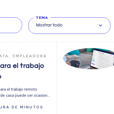
TEMA
Mostrar todo
ATA, EMPLEADORA
ara el trabajo
o
ara el trabajo remoto
sde casa puede ser ocasional
ía a día. Sea cual sea tu
el equilibrio ideal requiere
URA DE MINUTOS
 clave: confianza, disciplina,