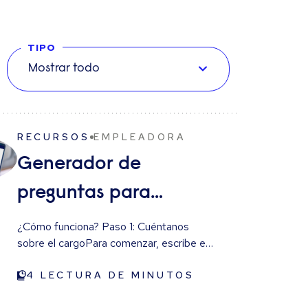
TIPO
Mostrar todo
RECURSOS
EMPLEADORA
Generador de
preguntas para
entrevistas para un
¿Cómo funciona? Paso 1: Cuéntanos
sobre el cargoPara comenzar, escribe el
reclutamiento más
título del cargo que estás buscando y
selecciona el más relevante del menú
4
LECTURA DE MINUTOS
inteligente
desplegable. No te preocupes si no lo