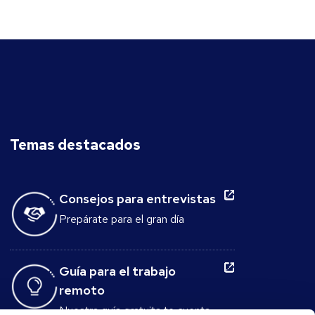
ves en la lista: puedes escribir cualquier
cargo y presionar "Enter". Luego, elige el
nivel de antigüedad y el sector, y
selecciona hasta tres habilidades blandas
que deseas que tenga tu candidato ideal.
Paso 2: Ajusta tus preguntasUna vez
que hayas generado las preguntas,
nuestro generador te permite
reorganizarlas, cambiar habilidades,
Temas destacados
refrescar el conjunto para ver nuevas
preguntas, o bloquear tus favoritas y
actualizar solo el resto. Paso 3: Descarga
Consejos para entrevistas
o comparteCon tus preguntas listas,
Prepárate para el gran día
puedes copiarlas o descargarlas en un
documento de Word para usarlas en tu
entrevista. ¡Ahora es tu turno de liderar
Guía para el trabajo
una gran entrevista y contratar al
candidato ideal! ¿Por qué deberían usar
remoto
esta herramienta los reclutadores y
Nuestra guía gratuita te cuenta