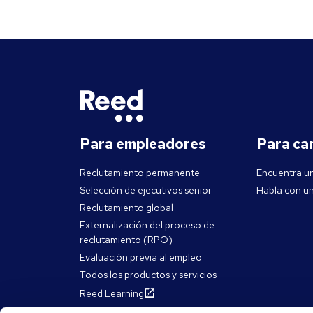
comunicación
paso a paso
espacio, est
productivo, 
casa. “Con o
claros, tu 
casa.”— Buk
HH., Reed L
Para empleadores
Para ca
Como líder, 
Confianza: cree e
Reclutamiento permanente
Encuentra u
adapta tu es
Selección de ejecutivos senior
Habla con un
Apoyo: guía 
Reclutamiento global
cómodos trab
Externalización del proceso de
tecnología e
reclutamiento (RPO)
puede gener
Evaluación previa al empleo
herramienta
Todos los productos y servicios
colaboració
Reed Learning
Slack, Resc