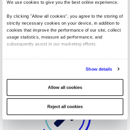
Minería y Energía
We use cookies to give you the best online experience.
By clicking "Allow all cookies", you agree to the storing of
strictly necessary cookies on your device, in addition to
cookies that improve the performance of our site, collect
usage statistics, measure ad performance, and
subsequently assist in our marketing efforts.
By clicking "Reject all cookies' you only agree to the
storing of strictly necessary cookies on your device. No
Show details
other cookies will be used.
Allow all cookies
Reject all cookies