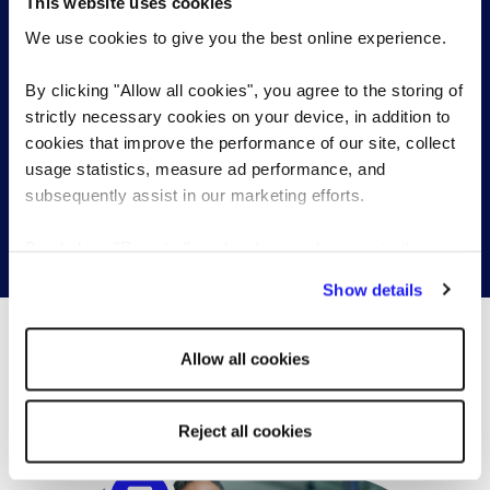
Inicia una conversación con uno de
This website uses cookies
nuestros especialistas en evaluación
We use cookies to give you the best online experience.
By clicking "Allow all cookies", you agree to the storing of
Envíanos un resumen de lo que necesitas, y te
strictly necessary cookies on your device, in addition to
contactaremos para entender tus requerimientos en
cookies that improve the performance of our site, collect
profundidad.
usage statistics, measure ad performance, and
subsequently assist in our marketing efforts.
Contáctanos
By clicking "Reject all cookies' you only agree to the
storing of strictly necessary cookies on your device. No
Show details
other cookies will be used.
Allow all cookies
¿Qué está pasando...?
Reject all cookies