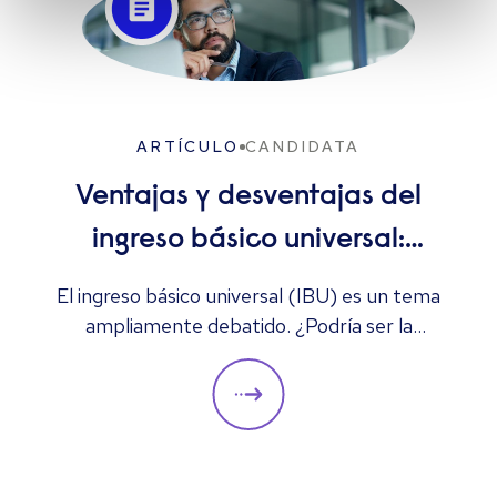
ARTÍCULO
CANDIDATA
Ventajas y desventajas del
ingreso básico universal:
¿solución al desempleo o
El ingreso básico universal (IBU) es un tema
ampliamente debatido. ¿Podría ser la
demasiado costoso?
solución al desempleo, la inestabilidad
económica y la pobreza, o es demasiado
costoso y podría aumentar las tasas de
desempleo? Aquí analizamos algunas de sus
ventajas y desventajas, y su posible impacto