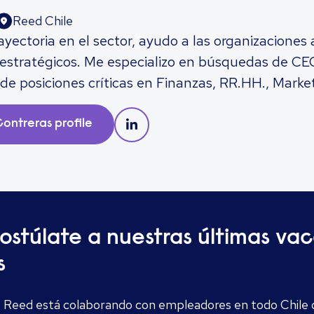
Reed Chile
yectoria en el sector, ayudo a las organizaciones a
 y estratégicos. Me especializo en búsquedas de 
e posiciones críticas en Finanzas, RR.HH., Marke
ntendimiento del negocio, su cultura y objetivos.
 rigurosos y entrego resultados con precisión. Mi
Contreras
profile
 construir relaciones duraderas y representar a cl
.
ostúlate a nuestras últimas va
s
 de Reed está colaborando con empleadores en todo Chile