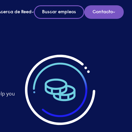
Acerca de Reed
Buscar empleos
Contacto
elp you