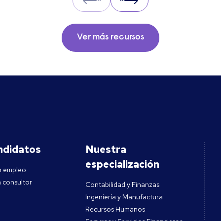
Prev
Next
main types of questions to ask
when interviewing.
Ver más recursos
ndidatos
Nuestra
especialización
n empleo
 consultor
Contabilidad y Finanzas
Ingeniería y Manufactura
Recursos Humanos