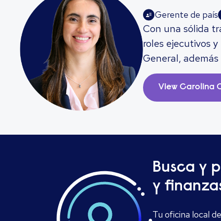
Gerente de país
Con una sólida tra
roles ejecutivos
General, además d
con un profundo e
gestiono procesos
View
Carolina 
a medida. Creo en
visión estratégica
Busca y p
y finanza
Tu oficina local