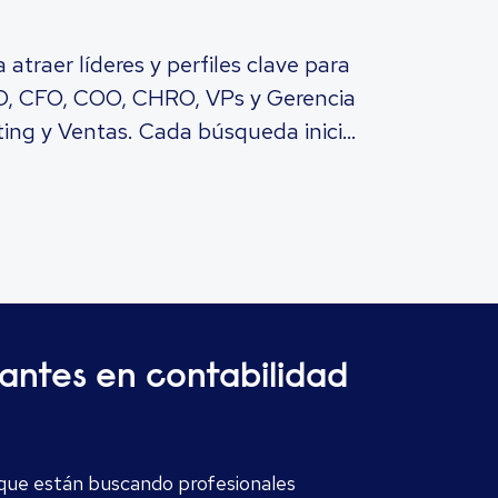
 atraer líderes y perfiles clave para
CEO, CFO, COO, CHRO, VPs y Gerencia
ting y Ventas. Cada búsqueda inicia
 Luego activo una red confiable,
 enfoque es personal, transparente y
ientes y candidatos con integridad y
cantes en contabilidad
 que están buscando profesionales