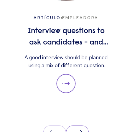
ARTÍCULO
EMPLEADORA
Interview questions to
ask candidates - and
what their answers
A good interview should be planned
using a mix of different question
mean
types. They should always be
adapted to the specific qualities
you’d like a candidate to show
relevant to a particular role. These
questions should give you insight
into their strengths, weaknesses
and how well they will fit into the
team. Here is a selection of the