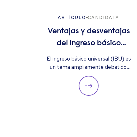
ARTÍCULO
CANDIDATA
Ventajas y desventajas
del ingreso básico
universal: ¿solución al
El ingreso básico universal (IBU) es
un tema ampliamente debatido.
desempleo o
¿Podría ser la solución al
demasiado costoso?
desempleo, la inestabilidad
económica y la pobreza, o es
demasiado costoso y podría
aumentar las tasas de desempleo?
Aquí analizamos algunas de sus
ventajas y desventajas, y su posible
impacto en el mercado laboral.