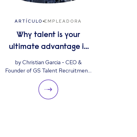
ARTÍCULO
EMPLEADORA
A
Why talent is your
I
ultimate advantage in
freight & logistics sales
by Christian Garcia - CEO &
Have
Founder of GS Talent Recruitment,
hiri
part of the Reed Group
instr
acce
enha
minimi
we del
to boo